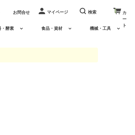
0
お問合せ
料・酵素
食品・資材
機械・工具