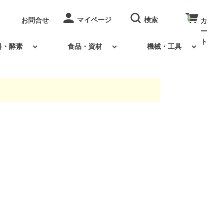
0
お問合せ
料・酵素
食品・資材
機械・工具