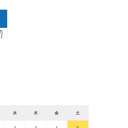
水
木
金
土
2
3
4
5