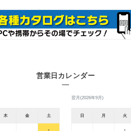
営業日カレンダー
翌月(2026年9月)
木
金
土
日
月
火
1
1