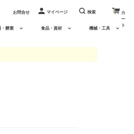
0
お問合せ
料・酵素
食品・資材
機械・工具