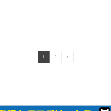
1
2
>