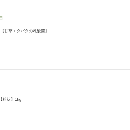
0日
ING【甘草＋タバタの乳酸菌】
日
【粉状】1kg