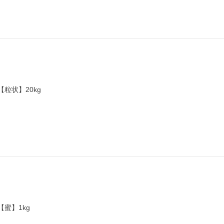
日
【粒状】20kg
日
【蜜】1kg