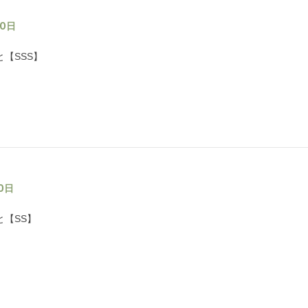
20日
【SSS】
20日
と【SS】