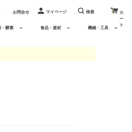
0
お問合せ
料・酵素
食品・資材
機械・工具