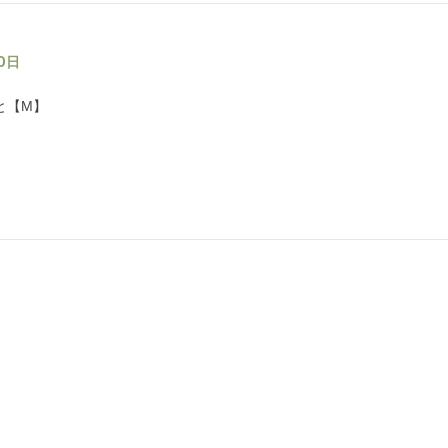
20日
と【M】