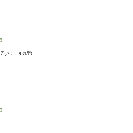
日
刃(スチール丸型)
日