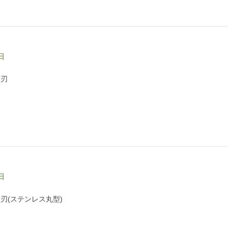
日
枚刃
日
刃(ステンレス丸型)