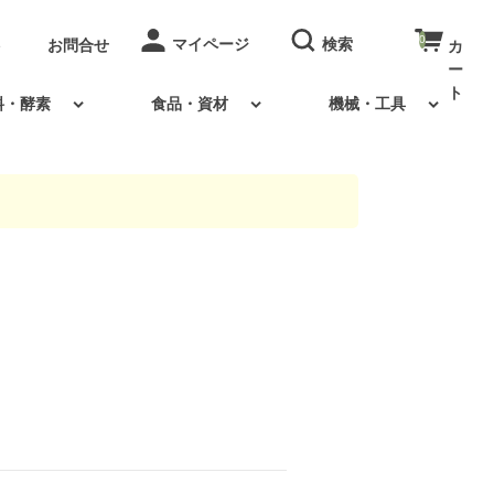
0
お問合せ
料・酵素
食品・資材
機械・工具