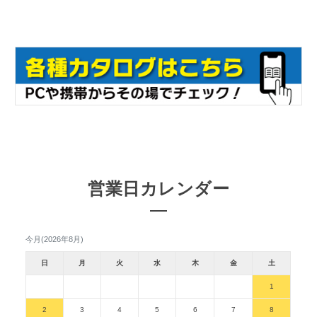
営業日カレンダー
今月(2026年8月)
日
月
火
水
木
金
土
1
2
3
4
5
6
7
8