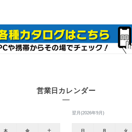
営業日カレンダー
翌月(2026年9月)
木
金
土
日
月
火