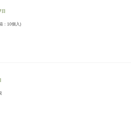
7日
箱：10個入)
日
鋭