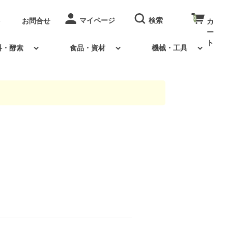
0
お問合せ
料・酵素
食品・資材
機械・工具