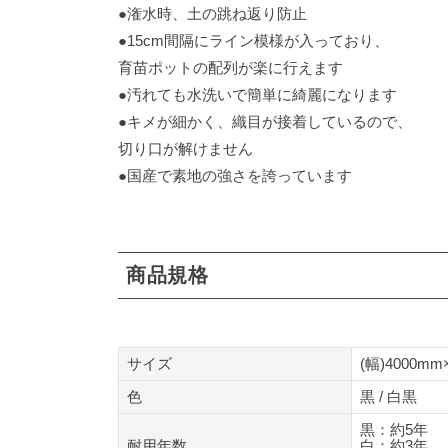
●潅水時、土の跳ね返り防止
●15cm間隔にライン模様が入っており、
育苗ポットの配列が楽に行えます
●汚れても水洗いで簡単に綺麗になります
●キメが細かく、織目が接着しているので、
切り口が解けません
●国産で素地の強さを誇っています
商品規格
サイズ
(幅)4000mm
色
黒 / 白黒
黒：約5年
耐用年数
白：約3年