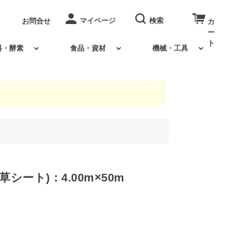
0
お問合せ
料・酵素
食品・資材
機械・工具
草シート)：4.00m×50m