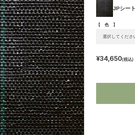
JPシート
【 色 】
¥34,650
(税込)