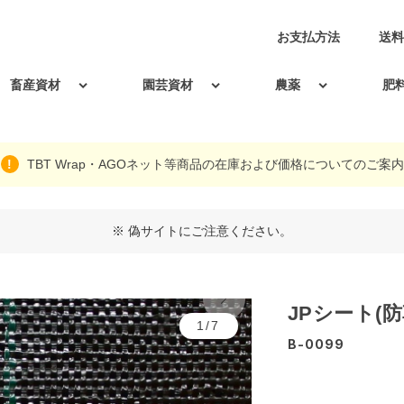
お支払方法
送料
畜産資材
園芸資材
農薬
肥
TBT Wrap・AGOネット等商品の在庫および価格についてのご案内
※ 偽サイトにご注意ください。
JPシート(防
1/7
B-0099