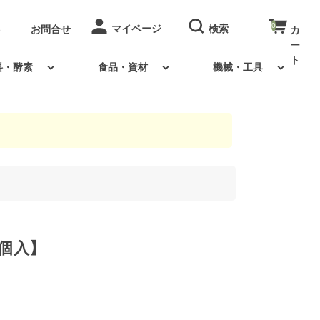
0
お問合せ
料・酵素
食品・資材
機械・工具
0個入】