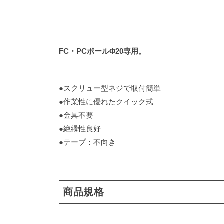
FC・PCポールΦ20専用。
●スクリュー型ネジで取付簡単
●作業性に優れたクイック式
●金具不要
●絶縁性良好
●テープ：不向き
商品規格