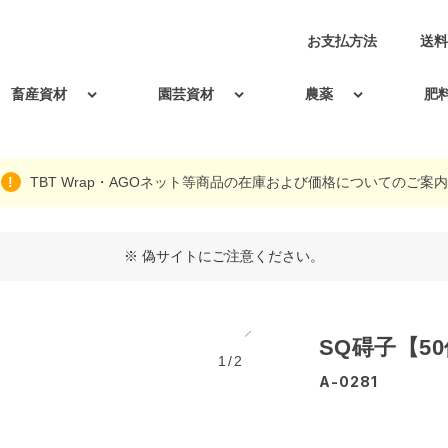
お支払方法
送料
畜産資材
園芸資材
農薬
肥
TBT Wrap・AGOネット等商品の在庫および価格についてのご案内
※ 偽サイトにご注意ください。
SQ碍子【5
1/2
A-0281