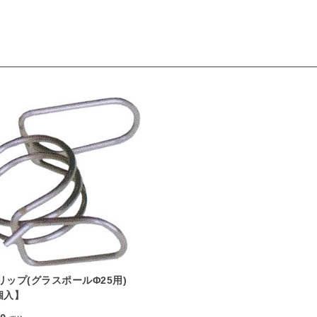
リップ(グラスポールΦ25用)
個入】