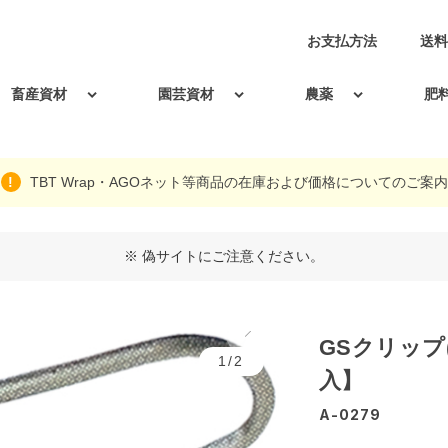
お支払方法
送料
畜産資材
園芸資材
農薬
肥
TBT Wrap・AGOネット等商品の在庫および価格についてのご案内
※ 偽サイトにご注意ください。
GSクリップ
1/2
入】
A-0279