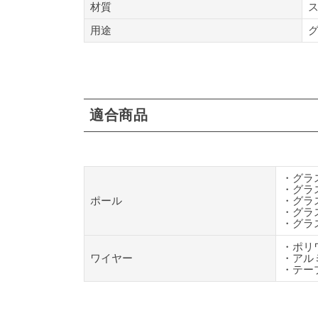
材質
用途
適合商品
・
グラ
・
グラ
ポール
・
グラ
・
グラ
・
グラ
・
ポリ
ワイヤー
・
アル
・テープ