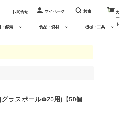
0
お問合せ
料・酵素
食品・資材
機械・工具
(グラスポールΦ20用)【50個