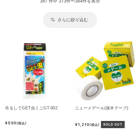
387 件中 373件〜384件を表示
さらに絞り込む
吊るしてGET虫ミニGT-002
ニューメデール(接木テープ)
¥530
(税込)
¥1,210
(税込)
SOLD OUT