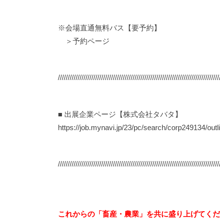
※会場直通無料バス【要予約】
＞
予約ページ
//////////////////////////////////////////////////////////////////////////////////
■ 出展企業ページ【株式会社タバタ】
https://job.mynavi.jp/23/pc/search/corp249134/outl
//////////////////////////////////////////////////////////////////////////////////
これからの「畜産・農業」を共に盛り上げてくだ