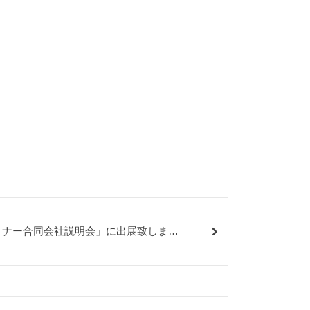
セミナー合同会社説明会」に出展致しまし
た!!