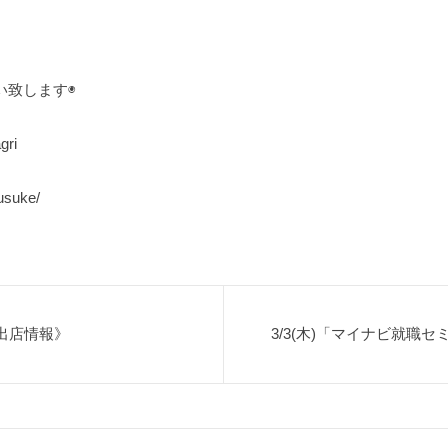
い致します◉
gri
usuke/
市出店情報》
3/3(木)「マイナビ就職