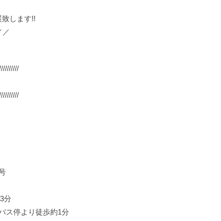
致します!!
／／
//////////
//////////
号
3分
」バス停より徒歩約1分