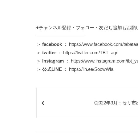
◉チャンネル登録・フォロー・友だち追加もお願
——————————–
＞
facebook
：
https://www.facebook.com/tabataa
＞
twitter
：
https://twitter.com/TBT_agri
＞
Instagram
：
https://www.instagram.com/tbt_y
＞
公式LINE
：
https://lin.ee/SoowWla
《2022年3月：セリ