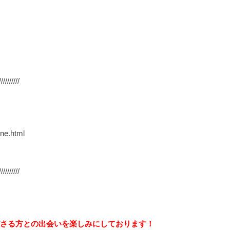
//////////
ine.html
//////////
さる方との出会いを楽しみにしております！