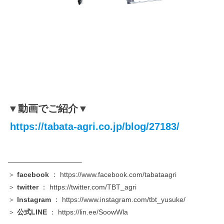
▼動画でご紹介▼
https://tabata-agri.co.jp/blog/27183/
——————————–
＞
facebook
：
https://www.facebook.com/tabataagri
＞
twitter
：
https://twitter.com/TBT_agri
＞
Instagram
：
https://www.instagram.com/tbt_yusuke/
＞
公式LINE
：
https://lin.ee/SoowWla