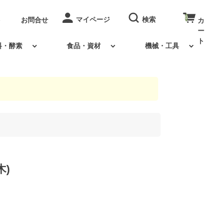
0
お問合せ
料・酵素
食品・資材
機械・工具
木)