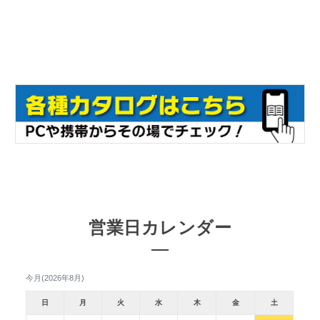
営業日カレンダー
今月(2026年8月)
日
月
火
水
木
金
土