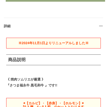
詳細
※2024年11月1日よりリニューアルしました※
商品説明
《 焼肉ソムリエが厳選 》
『さつま福永牛 黒毛和牛 』です!!
◉【カルビ】・【赤身】・【ホルモン】◉
計 3 種 4～5人前 のセットとなります