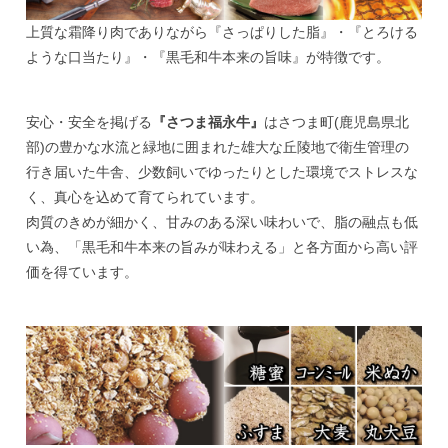
上質な霜降り肉でありながら『さっぱりした脂』・『とろける
ような口当たり』・『黒毛和牛本来の旨味』が特徴です。
安心・安全を掲げる
『さつま福永牛』
はさつま町(鹿児島県北
部)の豊かな水流と緑地に囲まれた雄大な丘陵地で衛生管理の
行き届いた牛舎、少数飼いでゆったりとした環境でストレスな
く、真心を込めて育てられています。
肉質のきめが細かく、甘みのある深い味わいで、脂の融点も低
い為、「黒毛和牛本来の旨みが味わえる」と各方面から高い評
価を得ています。