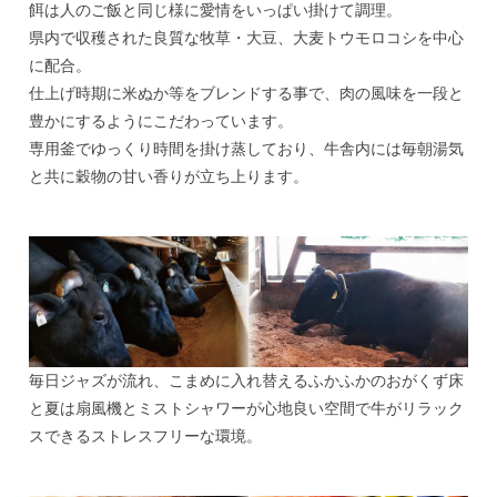
餌は人のご飯と同じ様に愛情をいっぱい掛けて調理。
県内で収穫された良質な牧草・大豆、大麦トウモロコシを中心
に配合。
仕上げ時期に米ぬか等をブレンドする事で、肉の風味を一段と
豊かにするようにこだわっています。
専用釜でゆっくり時間を掛け蒸しており、牛舎内には毎朝湯気
と共に穀物の甘い香りが立ち上ります。
毎日ジャズが流れ、こまめに入れ替えるふかふかのおがくず床
と夏は扇風機とミストシャワーが心地良い空間で牛がリラック
スできるストレスフリーな環境。