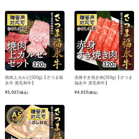
焼肉上カルビ(320g)【さつま福
赤身すき焼き肉(320g)【さつま
永牛 黒毛和牛】
福永牛 黒毛和牛】
¥5,027
¥4,015
(税込)
(税込)