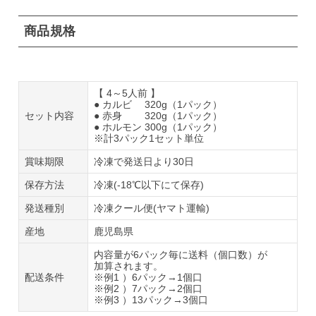
商品規格
【 4～5人前 】
● カルビ 320g（1パック）
セット内容
● 赤身 320g（1パック）
● ホルモン 300g（1パック）
※計3パック1セット単位
賞味期限
冷凍で発送日より30日
保存方法
冷凍(-18℃以下にて保存)
発送種別
冷凍クール便(ヤマト運輸)
産地
鹿児島県
内容量が6パック毎に送料（個口数）が
加算されます。
配送条件
※例1 ）6パック→1個口
※例2 ）7パック→2個口
※例3 ）13パック→3個口