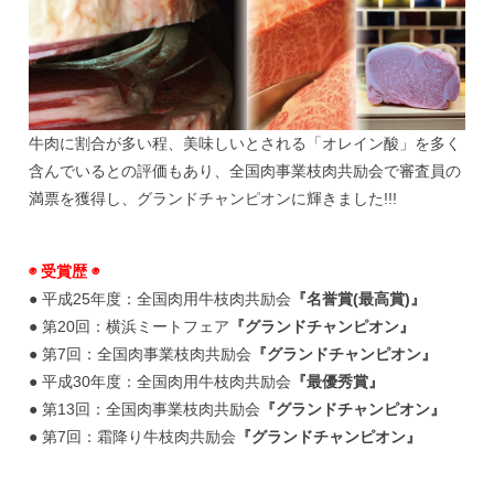
牛肉に割合が多い程、美味しいとされる「オレイン酸」を多く
含んでいるとの評価もあり、全国肉事業枝肉共励会で審査員の
満票を獲得し、グランドチャンピオンに輝きました!!!
◉ 受賞歴 ◉
● 平成25年度：全国肉用牛枝肉共励会
『名誉賞(最高賞)』
● 第20回：横浜ミートフェア
『グランドチャンピオン』
● 第7回：全国肉事業枝肉共励会
『グランドチャンピオン』
● 平成30年度：全国肉用牛枝肉共励会
『最優秀賞』
● 第13回：全国肉事業枝肉共励会
『グランドチャンピオン』
● 第7回：霜降り牛枝肉共励会
『グランドチャンピオン』