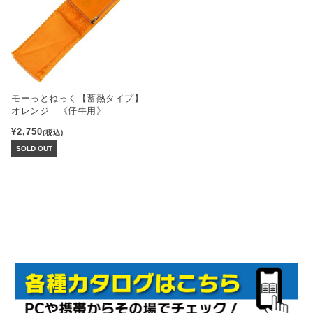
モーっとねっく【蓄熱タイプ】
オレンジ 《仔牛用》
¥2,750
(税込)
SOLD OUT