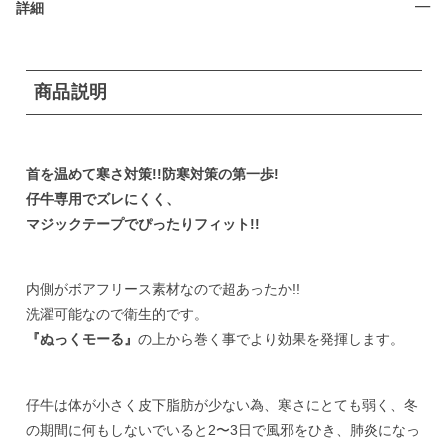
詳細
商品説明
首を温めて寒さ対策!!防寒対策の第一歩!
仔牛専用でズレにくく、
マジックテープでぴったりフィット!!
内側がボアフリース素材なので超あったか!!
洗濯可能なので衛生的です。
『ぬっくモーる』
の上から巻く事でより効果を発揮します。
仔牛は体が小さく皮下脂肪が少ない為、寒さにとても弱く、冬
の期間に何もしないでいると2〜3日で風邪をひき、肺炎になっ