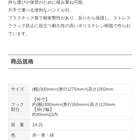
持ち運びや保管のために積み重ね可能。
片手で運べる便利なハンドル付。
プラスチック製で耐衝撃性があり、反りから保護し、ストレス
クラック防止に役立つ耐久性の高いポリエチレン樹脂で作られ
ています。
商品規格
サイズ
(幅)300mm×(奥行)275mm×(高さ)260mm
【外寸】
フック
約(幅)300mm×(奥行)50mm×(高さ)120mm
部分
【掛け幅】
約45mm以内
容 量
14.2L
色
赤・青・緑