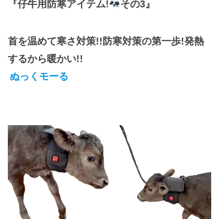
『仔牛用防寒アイテム!
その3』
首を温めて寒さ対策!!防寒対策の第一歩!発熱
するから暖かい!!
ぬっくモーる