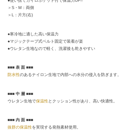
●使い捨てカイロポケット付で保温力UP!!
＞S・M：両側
＞L：片方(右)
●寒冷地に適した高い保温力
●マジックテープ式ベルト固定で装着が楽
●ウレタン生地なので軽く、洗濯後も乾きやすい
■■■ 表 面 ■■■
防水性
のあるナイロン生地で内部への水分の侵入を防ぎます。
■■■ 中 層 ■■■
ウレタン生地で
保温性
とクッション性があり、高い快適性。
■■■ 内 面 ■■■
抜群の保温性
を実現する発熱素材使用。