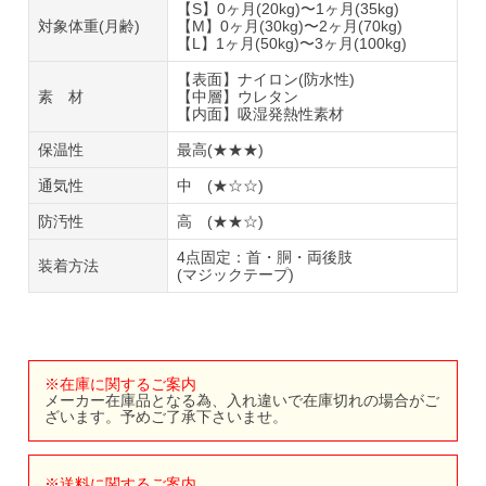
【S】0ヶ月(20kg)〜1ヶ月(35kg)
対象体重(月齢)
【M】0ヶ月(30kg)〜2ヶ月(70kg)
【L】1ヶ月(50kg)〜3ヶ月(100kg)
【表面】ナイロン(防水性)
素 材
【中層】ウレタン
【内面】吸湿発熱性素材
保温性
最高(★★★)
通気性
中 (★☆☆)
防汚性
高 (★★☆)
4点固定：首・胴・両後肢
装着方法
(マジックテープ)
※在庫に関するご案内
メーカー在庫品となる為、入れ違いで在庫切れの場合がご
ざいます。予めご了承下さいませ。
※送料に関するご案内