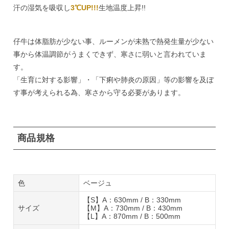
汗の湿気を吸収し
3℃UP!!!
生地温度上昇!!
仔牛は体脂肪が少ない事、ルーメンが未熟で熱発生量が少ない
事から体温調節がうまくできず、寒さに弱いと言われていま
す。
「生育に対する影響」・「下痢や肺炎の原因」等の影響を及ぼ
す事が考えられる為、寒さから守る必要があります。
商品規格
色
ベージュ
【S】A：630mm / B：330mm
サイズ
【M】A：730mm / B：430mm
【L】A：870mm / B：500mm