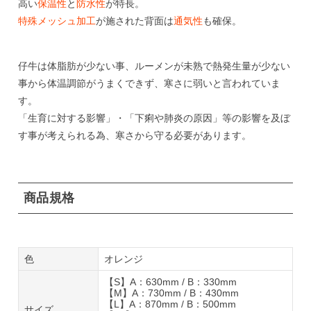
高い
保温性
と
防水性
が特長。
特殊メッシュ加工
が施された背面は
通気性
も確保。
仔牛は体脂肪が少ない事、ルーメンが未熟で熱発生量が少ない
事から体温調節がうまくできず、寒さに弱いと言われていま
す。
「生育に対する影響」・「下痢や肺炎の原因」等の影響を及ぼ
す事が考えられる為、寒さから守る必要があります。
商品規格
色
オレンジ
【S】A：630mm / B：330mm
【M】A：730mm / B：430mm
【L】A：870mm / B：500mm
サイズ