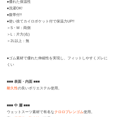
●優れた保温性
●洗濯OK!
●腹帯付!!
●使い捨てカイロポケット付で保温力UP!!
＞S・M：両側
＞L：片方(右)
＞2L以上：無
●ゴム素材で優れた伸縮性を実現し、フィットしやすくズレに
くい
■■■ 表面・内面 ■■■
耐久性
の良いポリエステル使用。
■■■ 中 層 ■■■
ウェットスーツ素材で有名な
クロロプレンゴム
使用。