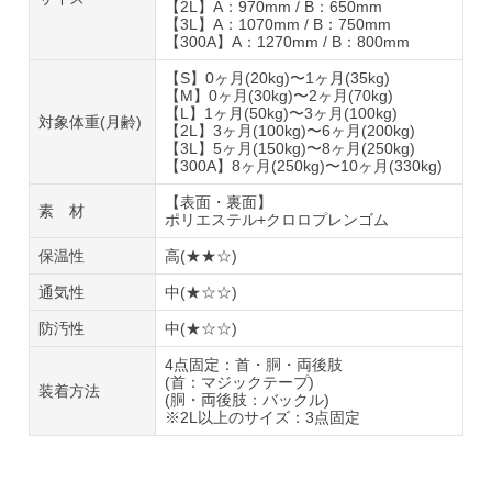
【2L】A：970mm / B：650mm
【3L】A：1070mm / B：750mm
【300A】A：1270mm / B：800mm
【S】0ヶ月(20kg)〜1ヶ月(35kg)
【M】0ヶ月(30kg)〜2ヶ月(70kg)
【L】1ヶ月(50kg)〜3ヶ月(100kg)
対象体重(月齢)
【2L】3ヶ月(100kg)〜6ヶ月(200kg)
【3L】5ヶ月(150kg)〜8ヶ月(250kg)
【300A】8ヶ月(250kg)〜10ヶ月(330kg)
【表面・裏面】
素 材
ポリエステル+クロロプレンゴム
保温性
高(★★☆)
通気性
中(★☆☆)
防汚性
中(★☆☆)
4点固定：首・胴・両後肢
(首：マジックテープ)
装着方法
(胴・両後肢：バックル)
※2L以上のサイズ：3点固定