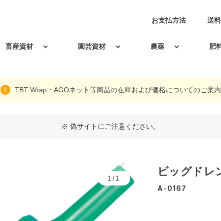
お支払方法
送料
畜産資材
園芸資材
農薬
肥
TBT Wrap・AGOネット等商品の在庫および価格についてのご案内
※ 偽サイトにご注意ください。
ビッグドレンチ
1/1
A-0167