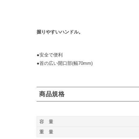
握りやすいハンドル。
●安全で便利
●首の広い開口部(幅70mm)
商品規格
容 量
重 量