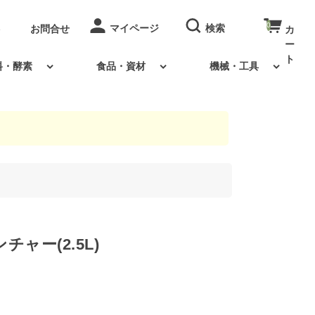
0
お問合せ
料・酵素
食品・資材
機械・工具
ャー(2.5L)