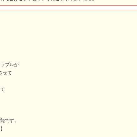
トラブルが
させて
にて
可能です。
欄】