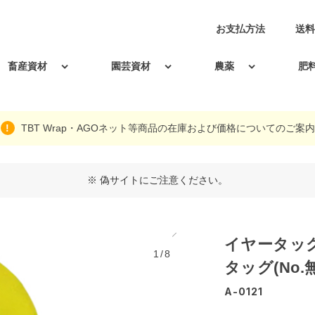
お支払方法
送料
畜産資材
園芸資材
農薬
肥
TBT Wrap・AGOネット等商品の在庫および価格についてのご案内
※ 偽サイトにご注意ください。
イヤータッ
1/8
タッグ(No.無
A-0121