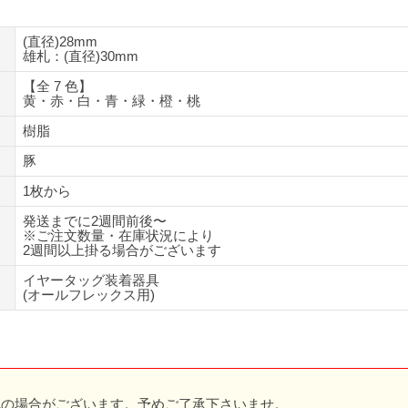
(直径)28mm
雄札：(直径)30mm
【全 7 色】
黄・赤・白・青・緑・橙・桃
樹脂
豚
1枚から
発送までに2週間前後〜
※ご注文数量・在庫状況により
2週間以上掛る場合がございます
イヤータッグ装着器具
(オールフレックス用)
れの場合がございます。予めご了承下さいませ。