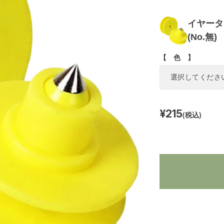
イヤータ
(No.無)
【 色 】
¥215
(税込)