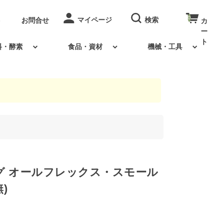
0
お問合せ
料・酵素
食品・資材
機械・工具
グ オールフレックス・スモール
)