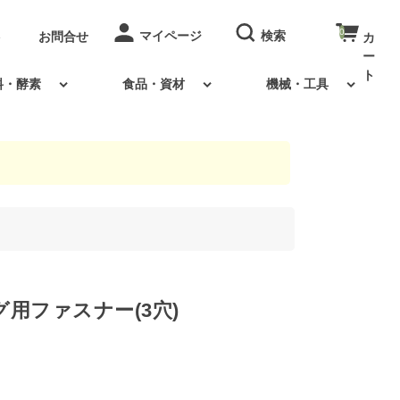
0
お問合せ
料・酵素
食品・資材
機械・工具
用ファスナー(3穴)