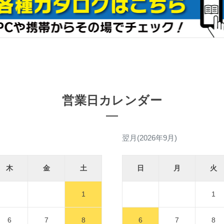
営業日カレンダー
翌月(2026年9月)
木
金
土
日
月
火
1
1
6
7
8
6
7
8