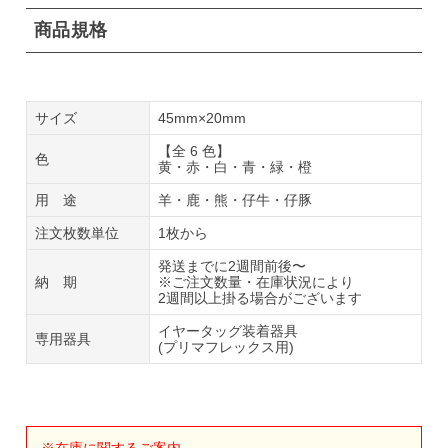
商品規格
サイズ
45mm×20mm
【全 6 色】
色
黄・赤・白・青・緑・橙
用 途
羊・鹿・熊・仔牛・仔豚
注文枚数単位
1枚から
発送までに2週間前後〜
納 期
※ご注文数量・在庫状況により
2週間以上掛る場合がございます
イヤータッグ装着器具
専用器具
(プリマフレックス用)
※在庫に関するご案内