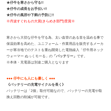
★仔牛を寒さから守る!!
★仔牛の成長をお手伝い!!
★仔牛の風邪や下痢の予防に!!
※丹波すぐれもの大賞(きらめき部門)受賞※
寒さから大切な仔牛を守る為、太い血管のある首を温める事で
保温効果を高めた、ユニフォーム・作業用品を販売するメーカ
ーが寒冷地でのテストを重ね開発した電熱線入
「仔牛用ネック
ウォーマー ぬっくモーる」
の
「バッテリー」
です。
※本体・充電器は別途ご購入となります
●●● 仔牛にも人にも優しく ●●●
《バッテリーの充電サイクルを長く》
バッテリーは「2個」取付可能なので、バッテリーの充電や取
換え回数の削減が可能です。