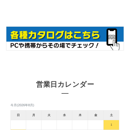
営業日カレンダー
今月(2026年8月)
日
月
火
水
木
金
土
1